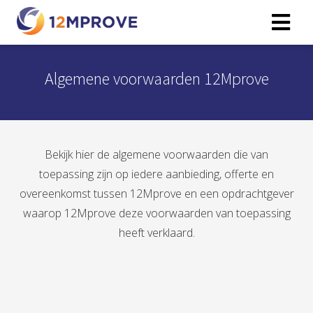
Algemene voorwaarden 12Mprove
ngen
erklaring
Bekijk hier de algemene voorwaarden die van
oneel
toepassing zijn op iedere aanbieding, offerte en
onele
overeenkomst tussen 12Mprove en een opdrachtgever
s zijn
waarop 12Mprove deze voorwaarden van toepassing
kelijk om
heeft verklaard.
bsite te
ken. Ze
 gebruikt
asisfuncties
der deze