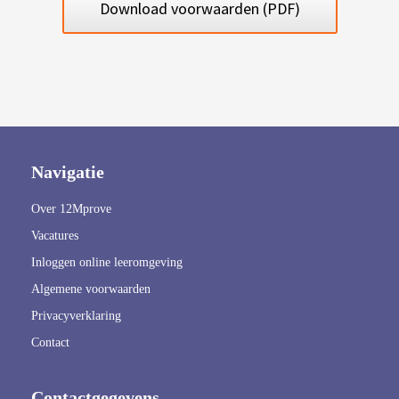
Download voorwaarden (PDF)
 op de
e. Hierdoor
 website-
ren
nte
enties
gebaseerd
 gedrag van
Navigatie
ezoeker.
Over 12Mprove
Vacatures
uren
Inloggen online leeromgeving
Algemene voorwaarden
Privacyverklaring
Contact
Contactgegevens