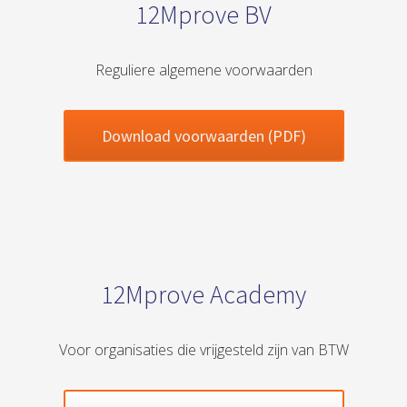
12Mprove BV
s kan de
e niet
oneren.
Reguliere algemene voorwaarden
ieken
ische
Download voorwaarden (PDF)
s worden
kt om
em
tie te
elen over
drag van
zoeker op
12Mprove Academy
site.
ing
Voor organisaties die vrijgesteld zijn van BTW
ingcookies
 gebruikt
oekers te