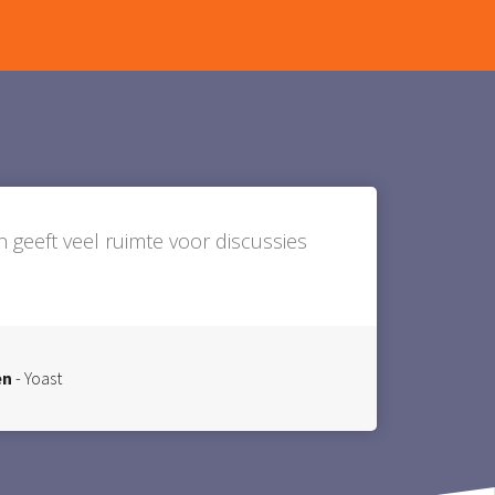
en geeft veel ruimte voor discussies
en
- Yoast