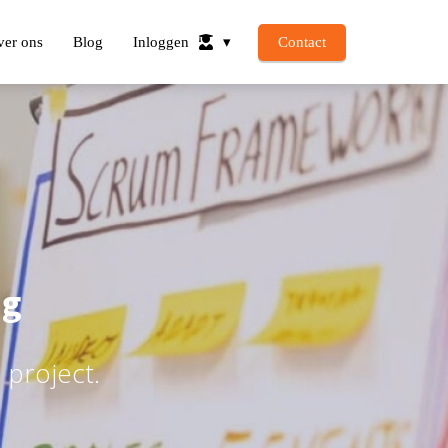
ver ons
Blog
Inloggen
Contact
ng
m project.