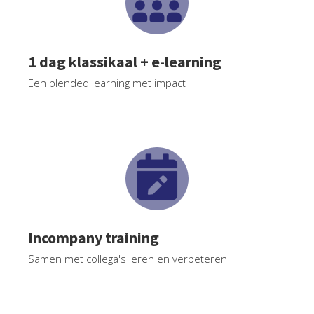
 op de
e. Hierdoor
 website-
1 dag klassikaal + e-learning
ren
nte
Een blended learning met impact
enties
gebaseerd
 gedrag van
ezoeker.
uren
Incompany training
Samen met collega's leren en verbeteren