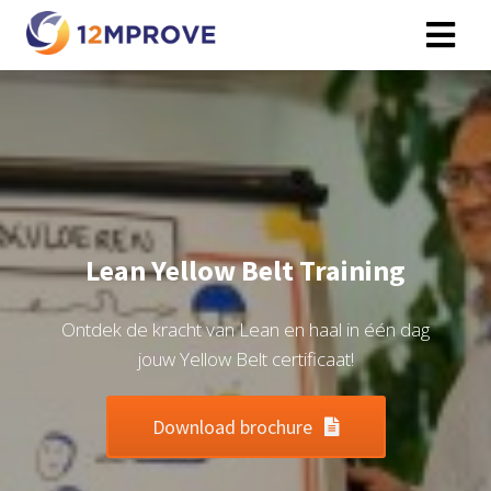
ngen
erklaring
oneel
Lean Yellow Belt Training
onele
s zijn
Ontdek de kracht van Lean en haal in één dag
kelijk om
jouw Yellow Belt certificaat!
bsite te
ken. Ze
 gebruikt
Download brochure
asisfuncties
der deze