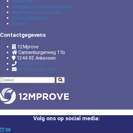
Vacatures
Inloggen online leeromgeving
Algemene voorwaarden
Privacyverklaring
Contact
Contactgegevens
12Mprove
Cannenburgerweg 11b
1244 RE
Ankeveen
0853037105
info@12mprove.nl
Volg ons op social media: