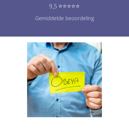
9,5 ⭐️⭐️⭐️⭐️⭐️
Gemiddelde beoordeling