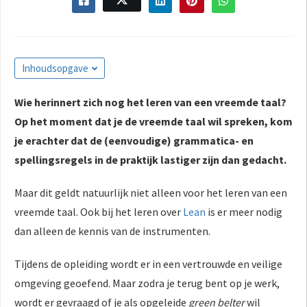
s kan de
e niet
oneren.
ieken
Inhoudsopgave
ische
Wie herinnert zich nog het leren van een vreemde taal?
s worden
Op het moment dat je de vreemde taal wil spreken, kom
kt om
em
je erachter dat de (eenvoudige) grammatica- en
tie te
spellingsregels in de praktijk lastiger zijn dan gedacht.
elen over
drag van
Maar dit geldt natuurlijk niet alleen voor het leren van een
zoeker op
vreemde taal. Ook bij het leren over
Lean
is er meer nodig
site.
dan alleen de kennis van de instrumenten.
ing
Tijdens de opleiding wordt er in een vertrouwde en veilige
ingcookies
omgeving geoefend. Maar zodra je terug bent op je werk,
 gebruikt
wordt er gevraagd of je als opgeleide
green belter
wil
oekers te