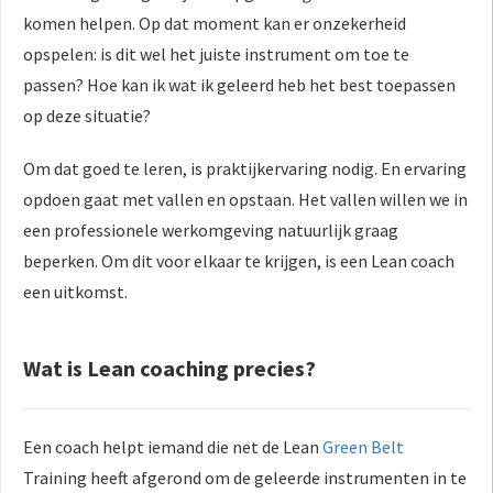
 op de
komen helpen. Op dat moment kan er onzekerheid
e. Hierdoor
opspelen: is dit wel het juiste instrument om toe te
 website-
passen? Hoe kan ik wat ik geleerd heb het best toepassen
ren
op deze situatie?
nte
enties
Om dat goed te leren, is praktijkervaring nodig. En ervaring
gebaseerd
opdoen gaat met vallen en opstaan. Het vallen willen we in
 gedrag van
een professionele werkomgeving natuurlijk graag
ezoeker.
beperken. Om dit voor elkaar te krijgen, is een Lean coach
een uitkomst.
uren
Wat is Lean coaching precies?
Een coach helpt iemand die net de Lean
Green Belt
Training heeft afgerond om de geleerde instrumenten in te