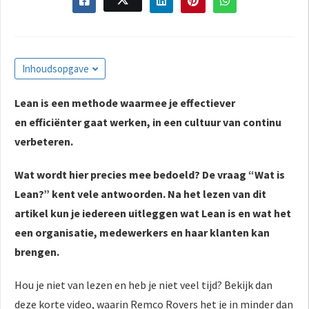
s kan de
e niet
oneren.
ieken
Inhoudsopgave
ische
Lean is een methode waarmee je effectiever
s worden
en
efficiënter
gaat werken, in een cultuur van continu
kt om
em
verbeteren.
tie te
elen over
Wat wordt hier precies mee bedoeld? De vraag “Wat is
drag van
Lean?” kent vele antwoorden. Na het lezen van dit
zoeker op
artikel kun je iedereen uitleggen wat Lean is en wat het
site.
een organisatie, medewerkers en haar klanten kan
ing
brengen.
ingcookies
Hou je niet van lezen en heb je niet veel tijd? Bekijk dan
 gebruikt
deze korte video, waarin Remco Rovers het je in minder dan
oekers te