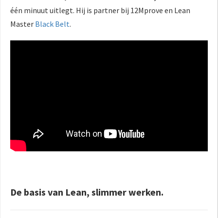
 op de
één minuut uitlegt. Hij is partner bij 12Mprove en Lean
e. Hierdoor
Master
Black Belt
.
 website-
ren
nte
enties
gebaseerd
 gedrag van
ezoeker.
uren
De basis van Lean, slimmer werken.