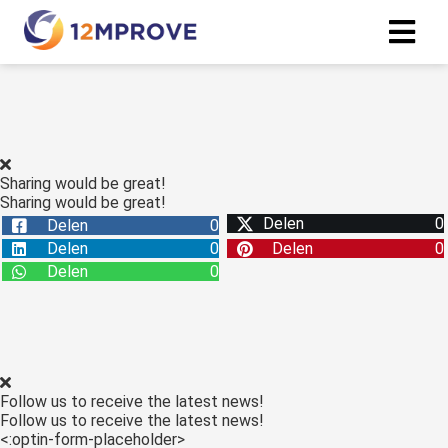
ngen
erklaring
Sharing would be great!
Sharing would be great!
Delen
0
Delen
0
oneel
Delen
0
Delen
0
onele
Delen
0
s zijn
kelijk om
bsite te
ken. Ze
 gebruikt
Follow us to receive the latest news!
asisfuncties
Follow us to receive the latest news!
der deze
<:optin-form-placeholder>