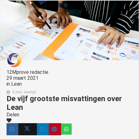
s kan de
e niet
oneren.
ieken
ische
s worden
kt om
em
tie te
12Mprove redactie
elen over
29 maart 2021
in
Lean
drag van
zoeker op
5 min. leestijd
De vijf grootste misvattingen over
site.
Lean
ing
Delen
ingcookies
 gebruikt
oekers te