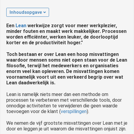
 op de
Inhoudsopgave
e. Hierdoor
 website-
Een
Lean
werkwijze zorgt voor meer werkplezier,
ren
minder fouten en maakt werk makkelijker. Processen
nte
worden efficiënter, werken leuker, de doorlooptijd
enties
korter en de productiviteit hoger."
gebaseerd
Toch bestaan er over Lean een hoop misvattingen
 gedrag van
waardoor mensen soms niet open staan voor de Lean
ezoeker.
filosofie, terwijl het medewerkers en organisaties
enorm veel kan opleveren. De misvattingen komen
voornamelijk voort uit een verkeerd begrip over wat
Lean daadwerkelijk is.
uren
Lean is namelijk niets meer dan een methode om
processen te verbeteren met verschillende tools, door
onnodige activiteiten te verwijderen die geen waarde
toevoegen voor de klant (
verspillingen
).
We nemen de vijf grootste misvattingen over Lean met je
door en leggen je uit waarom die misvattingen onjuist zijn.