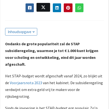
s kan de
e niet
oneren.
ieken
Inhoudsopgave
ische
s worden
kt om
Ondanks de grote populariteit zal de STAP
em
subsidieregeling, waarmee je tot € 1.000 kunt krijgen
tie te
voor scholing en ontwikkeling, eind dit jaar worden
elen over
afgeschaft.
drag van
zoeker op
Het STAP-budget wordt afgeschaft vanaf 2024, zo blijkt uit
site.
de
Voorjaarsnota 2023
van het kabinet. De subsidieregeling
ing
verdwijnt om extra geld vrij te maken voor de
ingcookies
rijksbegroting.
 gebruikt
oekers te
Sinds de invoering is het STAP-budget erg populair. Zo’n