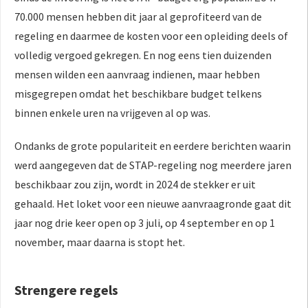
 op de
70.000 mensen hebben dit jaar al geprofiteerd van de
e. Hierdoor
regeling en daarmee de kosten voor een opleiding deels of
 website-
volledig vergoed gekregen. En nog eens tien duizenden
ren
mensen wilden een aanvraag indienen, maar hebben
nte
misgegrepen omdat het beschikbare budget telkens
enties
gebaseerd
binnen enkele uren na vrijgeven al op was.
 gedrag van
ezoeker.
Ondanks de grote populariteit en eerdere berichten waarin
werd aangegeven dat de STAP-regeling nog meerdere jaren
beschikbaar zou zijn, wordt in 2024 de stekker er uit
uren
gehaald. Het loket voor een nieuwe aanvraagronde gaat dit
jaar nog drie keer open op 3 juli, op 4 september en op 1
november, maar daarna is stopt het.
Strengere regels