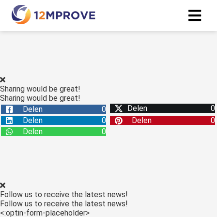
ngen
erklaring
Sharing would be great!
Sharing would be great!
Delen
0
Delen
0
oneel
Delen
0
Delen
0
onele
Delen
0
s zijn
kelijk om
bsite te
ken. Ze
 gebruikt
Follow us to receive the latest news!
asisfuncties
Follow us to receive the latest news!
der deze
<:optin-form-placeholder>