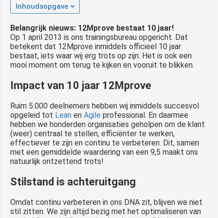
Inhoudsopgave
 op de
e. Hierdoor
Belangrijk nieuws: 12Mprove bestaat 10 jaar!
 website-
Op 1 april 2013 is ons trainingsbureau opgericht. Dat
ren
betekent dat 12Mprove inmiddels officieel 10 jaar
bestaat, iets waar wij erg trots op zijn. Het is ook een
nte
mooi moment om terug te kijken en vooruit te blikken.
enties
gebaseerd
Impact van 10 jaar 12Mprove
 gedrag van
ezoeker.
Ruim 5.000 deelnemers hebben wij inmiddels succesvol
opgeleid tot
Lean
en
Agile
professional. En daarmee
hebben we honderden organisaties geholpen om de klant
(weer) centraal te stellen, efficiënter te werken,
uren
effectiever te zijn en continu te verbeteren. Dit, samen
met een gemiddelde waardering van een 9,5 maakt ons
natuurlijk ontzettend trots!
Stilstand is achteruitgang
Omdat continu verbeteren in ons DNA zit, blijven we niet
stil zitten. We zijn altijd bezig met het optimaliseren van